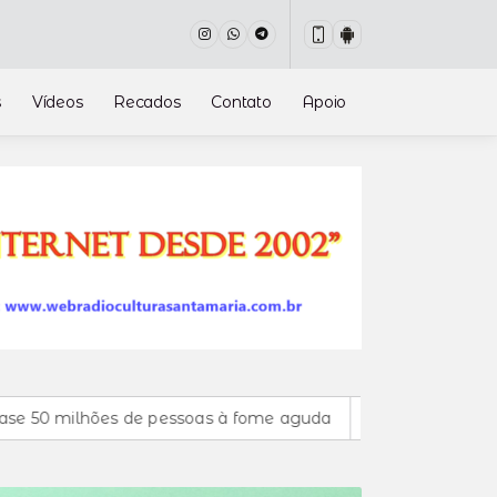
s
Vídeos
Recados
Contato
Apoio
e pessoas à fome aguda
Cirurgias plásticas de mama no 