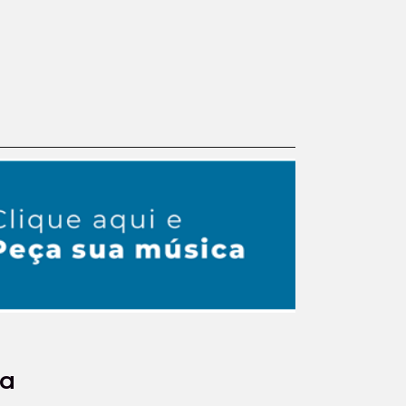
08/08/2026 • 12:53
Samba da Minha Terra deste
domingo dia 09/08 as
08h00min destaca "
ca