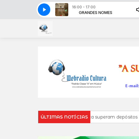
16:00 - 17:00
GRANDES NOMES
VINHETA 03 - 2025
GRANDES NOMES
VINHETA 03 - 2025
Retiradas da poupança superam depósitos em R$ 7,15 bilhões
ÚLTIMAS NOTÍCIAS