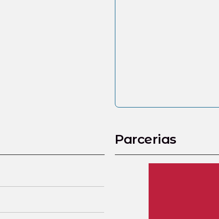
Parcerias
R F I
Radio ONU