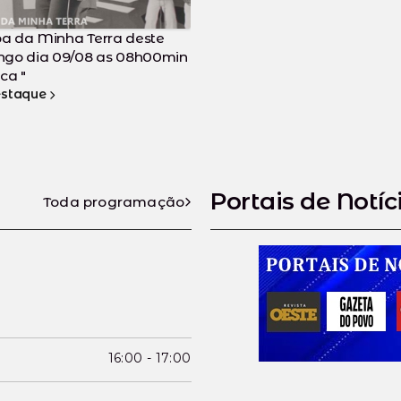
es e Livros deste domingo
9/08 as 07h00min destaca
Brasil regional deste domi
itores compartilham
dia 09/08 as 06h00min de
iências e analisam os
"Ana Reis".
ios da Flip 2026".
estaque
Ver destaque
Portais de Notíc
Toda programação
16:00
-
17:00