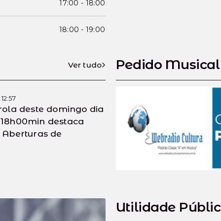
17:00
-
18:00
18:00
-
19:00
Pedido Musical
Ver tudo
12:57
trola deste domingo dia
 18h00min destaca
l Aberturas de
Utilidade Públi