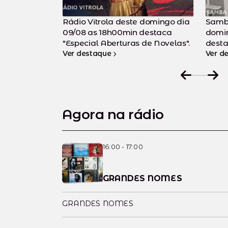
Autor
 domingo dia
Samba da Minha Terra deste
dia 0
destaca
domingo dia 09/08 as 08h00min
"Escr
de Novelas".
destaca "
exper
Ver destaque
desaf
Ver d
Agora na rádio
16:00 - 17:00
GRANDES NOMES
GRANDES NOMES