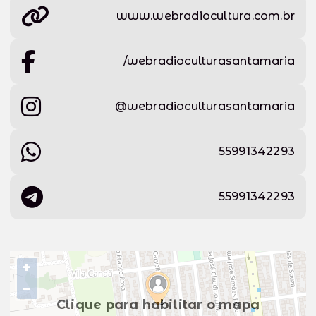
www.webradiocultura.com.br
/webradioculturasantamaria
@webradioculturasantamaria
55991342293
55991342293
+
−
Clique para habilitar o mapa