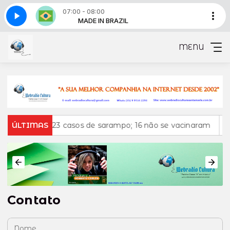
07:00 - 08:00
Parte 1
BRAZIL
MADE IN BRAZIL
Made in Brazil - Parte 1
MENU
confirma 23 casos de sarampo; 16 não se vacinaram
ÚLTIMAS
Reti
Contato
Nome: