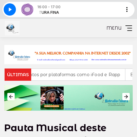
16:00 - 17:00
MISTURA FINA
Mistura fina - Parte 2
MENU
entos por plataformas como iFood e Rapp
ÚLTIMAS
Brasil registra
Pauta Musical deste