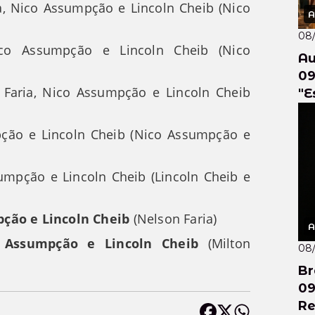
a, Nico Assumpção e Lincoln Cheib (Nico
A
08
co Assumpção e Lincoln Cheib (Nico
Au
09
Faria, Nico Assumpção e Lincoln Cheib
"E
ex
pção e Lincoln Cheib (Nico Assumpção e
umpção e Lincoln Cheib (Lincoln Cheib e
pção e Lincoln Cheib
(Nelson Faria)
A
 Assumpção e Lincoln Cheib
(Milton
08
Br
09
Re