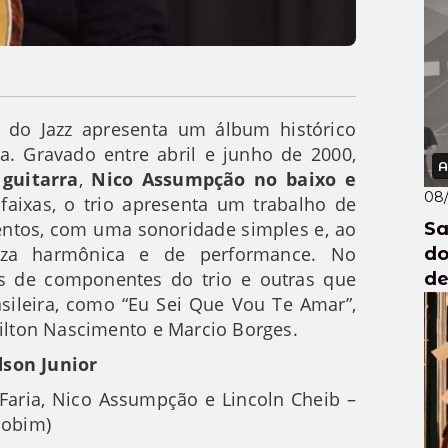
 do Jazz apresenta um álbum histórico
ra. Gravado entre abril e junho de 2000,
A
 guitarra
,
Nico Assumpção no baixo e
08
 faixas, o trio apresenta um trabalho de
entos, com uma sonoridade simples e, ao
Sa
za harmônica e de performance. No
do
is de componentes do trio e outras que
de
sileira, como “Eu Sei Que Vou Te Amar”,
Milton Nascimento e Marcio Borges.
dson Junior
aria, Nico Assumpção e Lincoln Cheib –
Jobim)