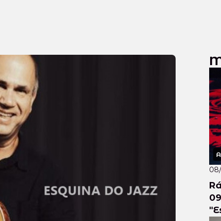
M
A
08
Rá
09
"E