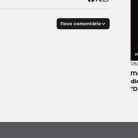
Novo comentário
A
08
Me
di
"D
1".