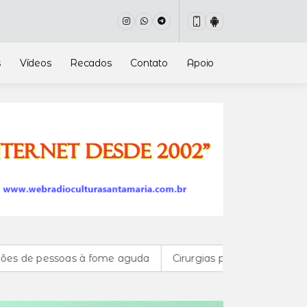
s
Vídeos
Recados
Contato
Apoio
s à fome aguda
Cirurgias plásticas de mama no SUS cre