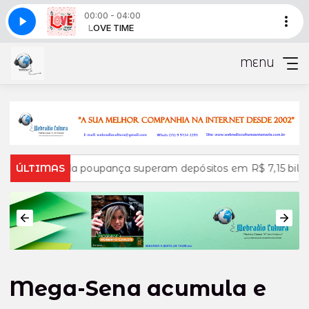
00:00 - 04:00
ME 1159 - bloco 6
VE TIME
LOVE TIME
PROGRAMA LOVE TIME 1159 - bloco 6
MENU
radas da poupança superam depósitos em R$ 7,15 bilhões em 
ÚLTIMAS
Mega-Sena acumula e