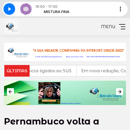
16:00 - 17:00
rte 3
A FINA
MISTURA FINA
Mistura fina - Parte 3
MENU
lantrópicos ligados ao SUS
ÚLTIMAS
Em nova redução, Copom baixa 
Pernambuco volta a