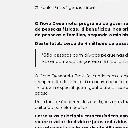
© Paulo Pinto/Agência Brasil
O Novo Desenrola, programa do governo 
de pessoas físicas, já beneficiou, nos p
de pessoas e famílias, segundo o minist
Deste total, cerca de 4 milhões de pess
“São pessoas com dívidas pequenas de
Fazenda nesta terça-feira (9), durant
O Novo Desenrola Brasil foi criado com o objet
recuperação do crédito. A iniciativa benefici
renda, em especial quem ganha até cinco sa
atraso.
Para tanto, são oferecidas condições mais f
quitar ou parcelar débitos.
Entre suas principais características 
sobre o valor da dívida e juros reduzidos
parcelamento pode ser de até 48 meses