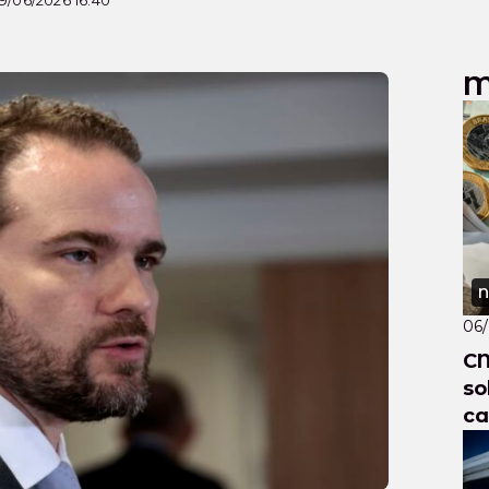
9/06/2026 16:40
M
N
06
CN
so
ca