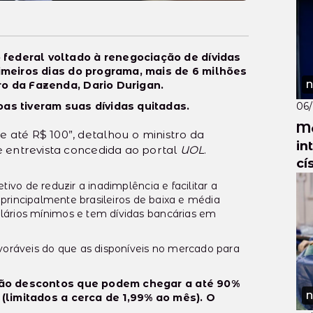
federal voltado à renegociação de dívidas
rimeiros dias do programa, mais de 6 milhões
ro da Fazenda, Dario Durigan.
N
oas tiveram suas dívidas quitadas.
06
Me
 até R$ 100”, detalhou o ministro da
in
e entrevista concedida ao portal
UOL
.
cí
ivo de reduzir a inadimplência e facilitar a
a principalmente brasileiros de baixa e média
lários mínimos e tem dívidas bancárias em
avoráveis do que as disponíveis no mercado para
estão descontos que podem chegar a até 90%
N
 (limitados a cerca de 1,99% ao mês). O
.