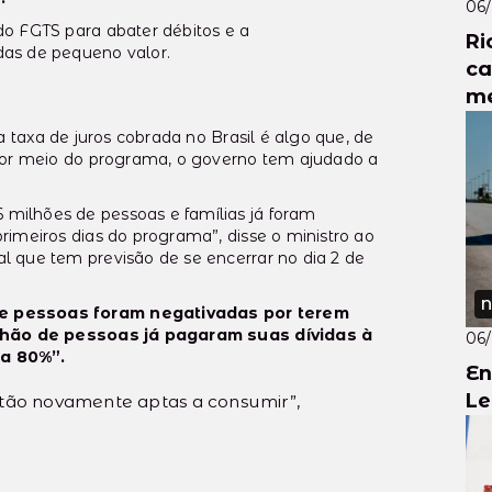
06
o FGTS para abater débitos e a
Ri
as de pequeno valor.
ca
me
a taxa de juros cobrada no Brasil é algo que, de
 por meio do programa, o governo tem ajudado a
milhões de pessoas e famílias já foram
rimeiros dias do programa”, disse o ministro ao
 que tem previsão de se encerrar no dia 2 de
N
de pessoas foram negativadas por terem
ilhão de pessoas já pagaram suas dívidas à
06
 a 80%”.
En
Le
tão novamente aptas a consumir”,