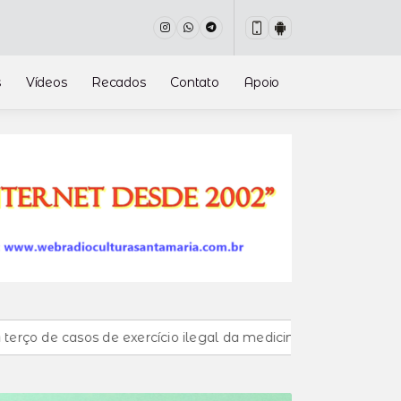
s
Vídeos
Recados
Contato
Apoio
s de exercício ilegal da medicina
Entenda o que muda co