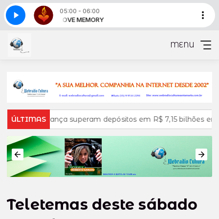
05:00 - 06:00
Y
LOVE MEMORY
Love memory - Parte 1
MENU
 poupança superam depósitos em R$ 7,15 bilhões em julho
ÚLTIMAS
Teletemas deste sábado