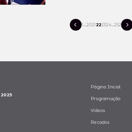
1
...
20
21
22
23
24
...
252
Página Inicial
 2025
Programação
Vídeos
Recados