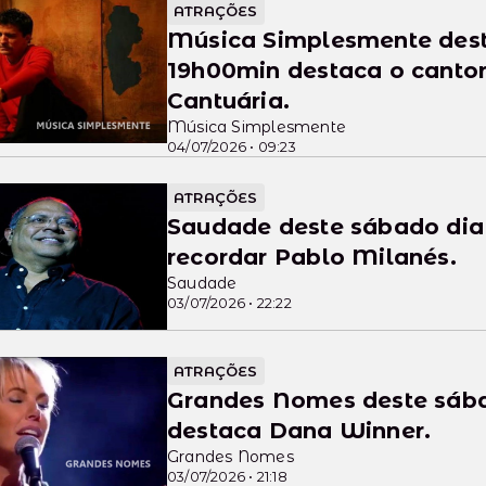
ATRAÇÕES
Música Simplesmente deste domingo dia 05/07 as
19h00min destaca o cantor
Cantuária.
Música Simplesmente
04/07/2026 • 09:23
ATRAÇÕES
Saudade deste sábado dia
recordar Pablo Milanés.
Saudade
03/07/2026 • 22:22
ATRAÇÕES
Grandes Nomes deste sába
destaca Dana Winner.
Grandes Nomes
03/07/2026 • 21:18