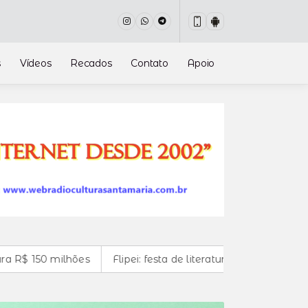
s
Vídeos
Recados
Contato
Apoio
lhões
Flipei: festa de literatura independente começa a