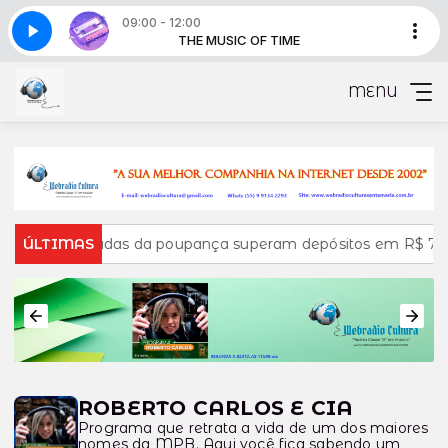
09:00 - 12:00
time - Parte 2
OF TIME
THE MUSIC OF TIME
The music of time - Parte 2
MENU
am
ÚLTIMAS
Retiradas da poupança superam depósitos em R$ 7,15 b
ROBERTO CARLOS E CIA
Programa que retrata a vida de um dos maiores
nomes da MPB. Aqui você fica sabendo um