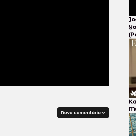
Jo
Yo
(P
Ka
Mu
Novo comentário