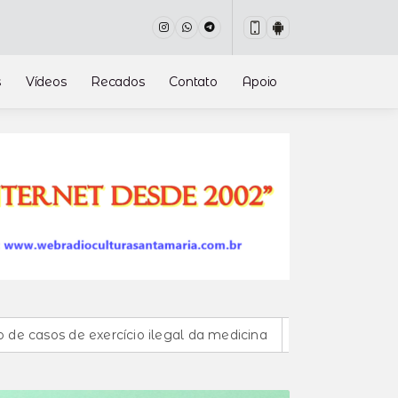
s
Vídeos
Recados
Contato
Apoio
xercício ilegal da medicina
Entenda o que muda com a no