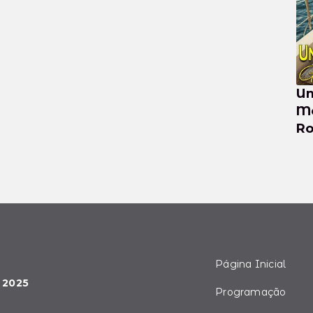
Un
Medit
Ro
Se
Página Inicial
 2025
Programação