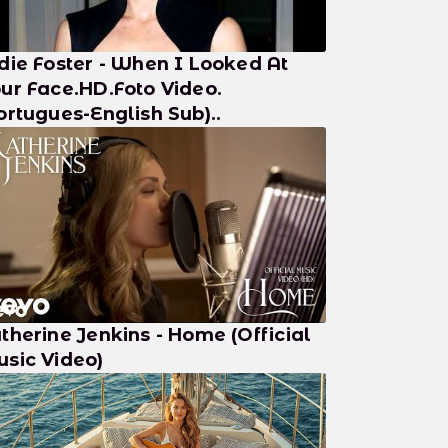
die Foster - When I Looked At
ur Face.HD.Foto Video.
ortugues-English Sub)..
therine Jenkins - Home (Official
sic Video)