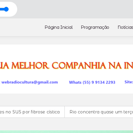
 DAS 04 HORAS
Página Inicial
Programação
Notícia
brose cística
Rio concentra quase um terço de casos de e