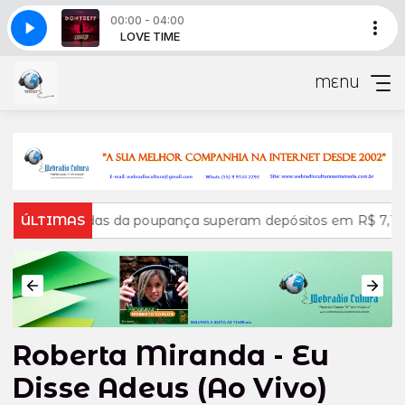
00:00 - 04:00
E 1159 - bloco 11
VE TIME
LOVE TIME
PROGRAMA LOVE TIME 1159 - bloco 11
MENU
iradas da poupança superam depósitos em R$ 7,15 bilhões em 
ÚLTIMAS
Roberta Miranda - Eu
Disse Adeus (Ao Vivo)