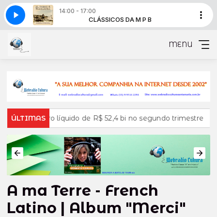
14:00 - 17:00
 - Espanhola (bs)
 M P B
CLÁSSICOS DA M P B
Sa & Guarabyra - Espanhola (bs)
MENU
s tem lucro líquido de R$ 52,4 bi no segundo trimestre
ÚLTIMAS
CNC
A ma Terre - French
Latino | Album "Merci"